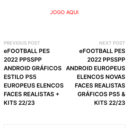
JOGO AQUI
Navegação
Previous
N
PREVIOUS POST
NEXT POST
post:
p
eFOOTBALL PES
eFOOTBALL PES
de
2022 PPSSPP
2022 PPSSPP
artigos
ANDROID GRÁFICOS
ANDROID EUROPEUS
ESTILO PS5
ELENCOS NOVAS
EUROPEUS ELENCOS
FACES REALISTAS
FACES REALISTAS +
GRÁFICOS PS5 &
KITS 22/23
KITS 22/23