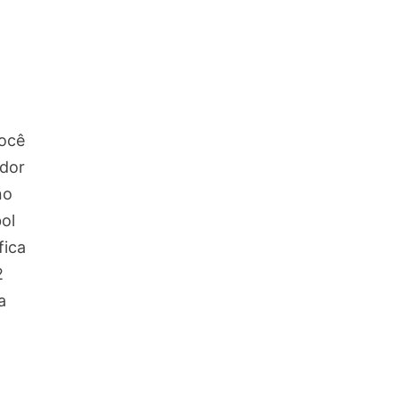
você
ador
no
ol
fica
2
a