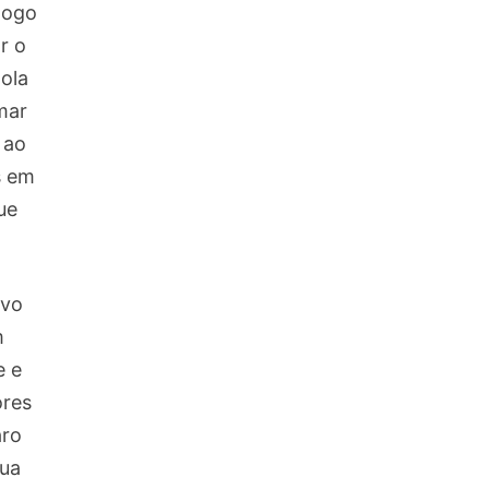
Jogo
r o
ola
mar
 ao
s em
ue
ivo
m
e e
ores
aro
sua