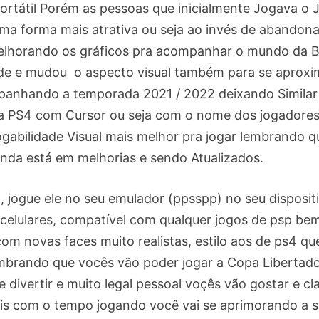
ortátil Porém as pessoas que inicialmente Jogava o 
ma forma mais atrativa ou seja ao invés de abandona
i melhorando os gráficos pra acompanhar o mundo da B
dade e mudou o aspecto visual também para se aproxi
panhando a temporada 2021 / 2022 deixando Similar
ra PS4 com Cursor ou seja com o nome dos jogadore
gabilidade Visual mais melhor pra jogar lembrando q
inda está em melhorias e sendo Atualizados.
l , jogue ele no seu emulador (ppsspp) no seu disposit
 celulares, compatível com qualquer jogos de psp be
com novas faces muito realistas, estilo aos de ps4 qu
embrando que vocês vão poder jogar a Copa Libertad
e divertir e muito legal pessoal voçês vão gostar e cl
ais com o tempo jogando você vai se aprimorando a 