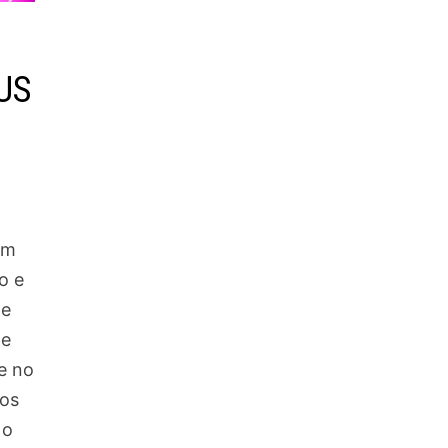
US
om
o e
 e
 e
e no
os
 o