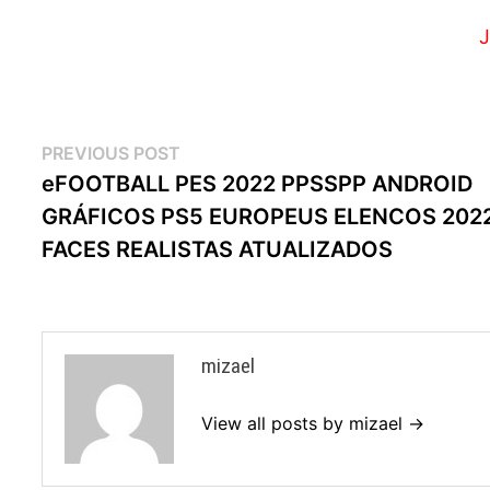
J
Navegação
Previous
PREVIOUS POST
post:
eFOOTBALL PES 2022 PPSSPP ANDROID
de
GRÁFICOS PS5 EUROPEUS ELENCOS 202
artigos
FACES REALISTAS ATUALIZADOS
mizael
View all posts by mizael →