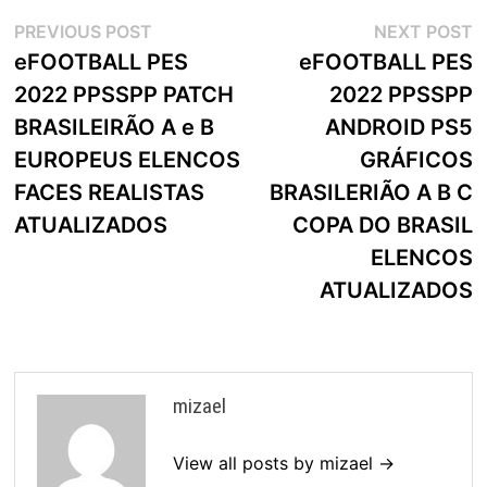
Navegação
Previous
N
PREVIOUS POST
NEXT POST
post:
p
eFOOTBALL PES
eFOOTBALL PES
de
2022 PPSSPP PATCH
2022 PPSSPP
artigos
BRASILEIRÃO A e B
ANDROID PS5
EUROPEUS ELENCOS
GRÁFICOS
FACES REALISTAS
BRASILERIÃO A B C
ATUALIZADOS
COPA DO BRASIL
ELENCOS
ATUALIZADOS
mizael
View all posts by mizael →