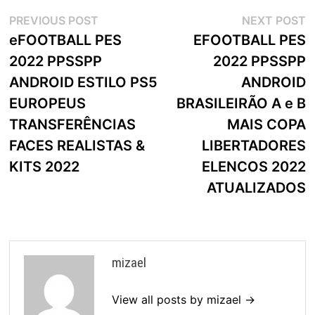
Navegação
Previous
N
PREVIOUS POST
NEXT POST
post:
p
eFOOTBALL PES
EFOOTBALL PES
de
2022 PPSSPP
2022 PPSSPP
artigos
ANDROID ESTILO PS5
ANDROID
EUROPEUS
BRASILEIRÃO A e B
TRANSFERÊNCIAS
MAIS COPA
FACES REALISTAS &
LIBERTADORES
KITS 2022
ELENCOS 2022
ATUALIZADOS
mizael
View all posts by mizael →