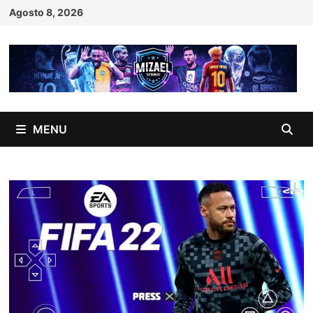
Skip
Agosto 8, 2026
to
content
MENU