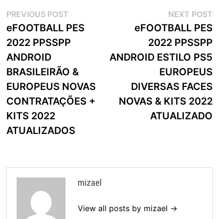
Navegação
Previous
N
PREVIOUS POST
NEXT POST
post:
p
eFOOTBALL PES
eFOOTBALL PES
de
2022 PPSSPP
2022 PPSSPP
artigos
ANDROID
ANDROID ESTILO PS5
BRASILEIRÃO &
EUROPEUS
EUROPEUS NOVAS
DIVERSAS FACES
CONTRATAÇÕES +
NOVAS & KITS 2022
KITS 2022
ATUALIZADO
ATUALIZADOS
mizael
View all posts by mizael →