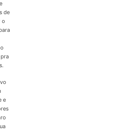
e
s de
 o
para
 o
 pra
s.
ivo
m
e e
ores
aro
sua