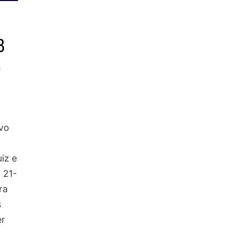
B
O
vo
iz e
 21-
ra
s
er