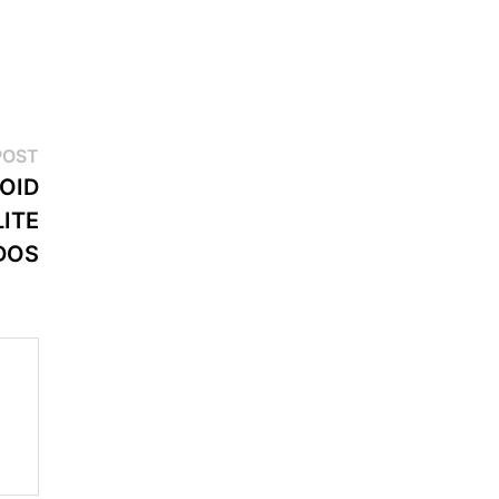
Next
POST
post:
OID
LITE
DOS