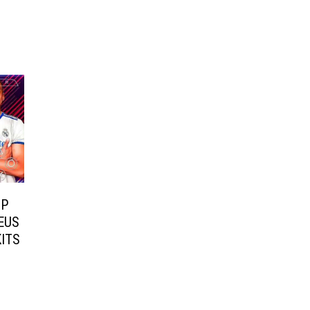
PP
EUS
ITS