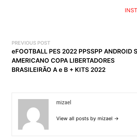
INS
Navegação
Previous
PREVIOUS POST
post:
eFOOTBALL PES 2022 PPSSPP ANDROID 
de
AMERICANO COPA LIBERTADORES
artigos
BRASILEIRÃO A e B + KITS 2022
mizael
View all posts by mizael →