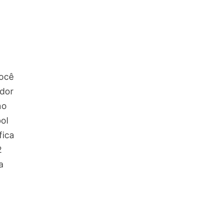
você
ador
no
ol
fica
2
a