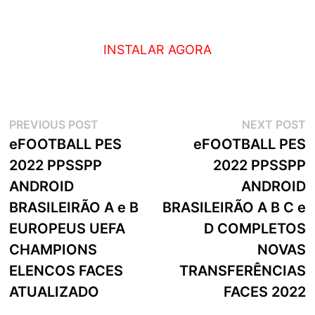
INSTALAR AGORA
Navegação
Previous
N
PREVIOUS POST
NEXT POST
post:
p
eFOOTBALL PES
eFOOTBALL PES
de
2022 PPSSPP
2022 PPSSPP
artigos
ANDROID
ANDROID
BRASILEIRÃO A e B
BRASILEIRÃO A B C e
EUROPEUS UEFA
D COMPLETOS
CHAMPIONS
NOVAS
ELENCOS FACES
TRANSFERÊNCIAS
ATUALIZADO
FACES 2022