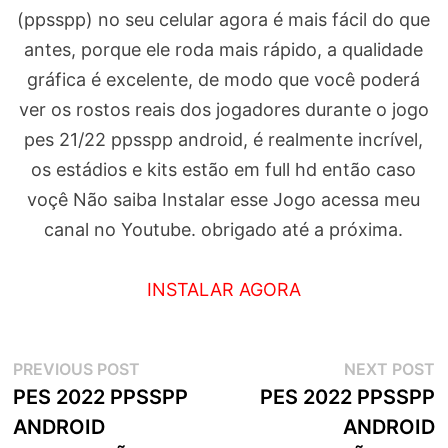
(ppsspp) no seu celular agora é mais fácil do que
antes, porque ele roda mais rápido, a qualidade
gráfica é excelente, de modo que você poderá
ver os rostos reais dos jogadores durante o jogo
pes 21/22 ppsspp android, é realmente incrível,
os estádios e kits estão em full hd então caso
voçê Não saiba Instalar esse Jogo acessa meu
canal no Youtube. obrigado até a próxima.
INSTALAR AGORA
Navegação
Previous
N
PREVIOUS POST
NEXT POST
post:
p
PES 2022 PPSSPP
PES 2022 PPSSPP
de
ANDROID
ANDROID