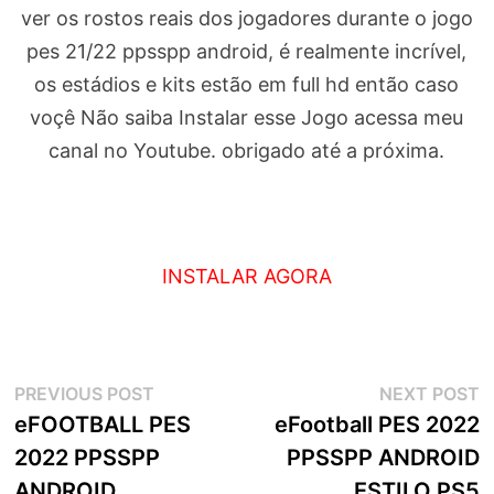
ver os rostos reais dos jogadores durante o jogo
pes 21/22 ppsspp android, é realmente incrível,
os estádios e kits estão em full hd então caso
voçê Não saiba Instalar esse Jogo acessa meu
canal no Youtube. obrigado até a próxima.
INSTALAR AGORA
Navegação
Previous
N
PREVIOUS POST
NEXT POST
post:
p
eFOOTBALL PES
eFootball PES 2022
de
2022 PPSSPP
PPSSPP ANDROID
artigos
ANDROID
ESTILO PS5