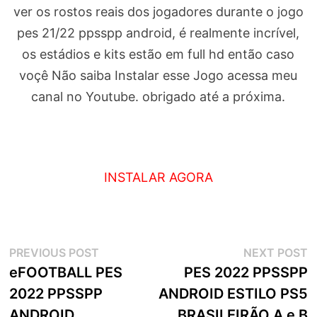
ver os rostos reais dos jogadores durante o jogo
pes 21/22 ppsspp android, é realmente incrível,
os estádios e kits estão em full hd então caso
voçê Não saiba Instalar esse Jogo acessa meu
canal no Youtube. obrigado até a próxima.
INSTALAR AGORA
Navegação
Previous
N
PREVIOUS POST
NEXT POST
post:
p
eFOOTBALL PES
PES 2022 PPSSPP
de
2022 PPSSPP
ANDROID ESTILO PS5
artigos
ANDROID
BRASILEIRÃO A e B