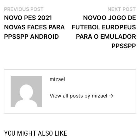
Navegação
Previous
N
PREVIOUS POST
NEXT POST
post:
p
NOVO PES 2021
NOVOO JOGO DE
de
NOVAS FACES PARA
FUTEBOL EUROPEUS
artigos
PPSSPP ANDROID
PARA O EMULADOR
PPSSPP
mizael
View all posts by mizael →
YOU MIGHT ALSO LIKE