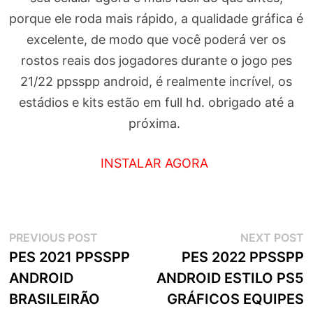
porque ele roda mais rápido, a qualidade gráfica é
excelente, de modo que você poderá ver os
rostos reais dos jogadores durante o jogo pes
21/22 ppsspp android, é realmente incrível, os
estádios e kits estão em full hd. obrigado até a
próxima.
INSTALAR AGORA
Navegação
Previous
N
PREVIOUS POST
NEXT POST
post:
p
PES 2021 PPSSPP
PES 2022 PPSSPP
de
ANDROID
ANDROID ESTILO PS5
artigos
BRASILEIRÃO
GRÁFICOS EQUIPES